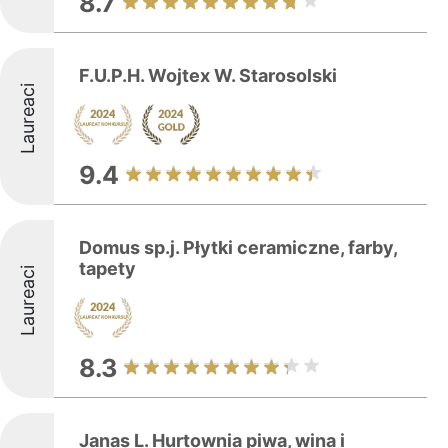
8.7
F.U.P.H. Wojtex W. Starosolski
Laureaci
9.4
Domus sp.j. Płytki ceramiczne, farby,
tapety
Laureaci
8.3
Janas L. Hurtownia piwa, wina i