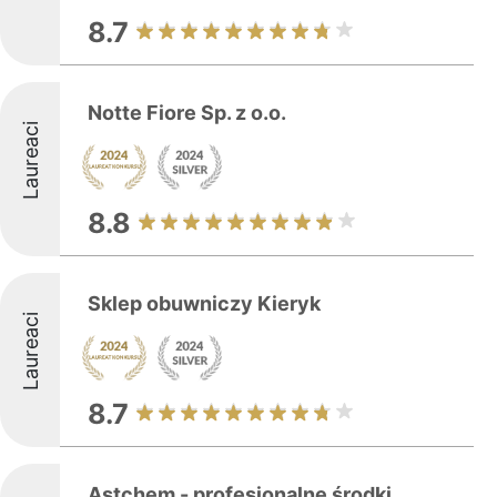
8.7
Notte Fiore Sp. z o.o.
Laureaci
8.8
Sklep obuwniczy Kieryk
Laureaci
8.7
Astchem - profesjonalne środki