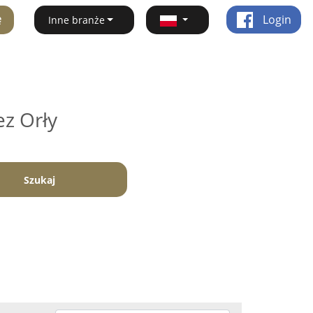
ę
Login
Inne branże
ez Orły
Szukaj