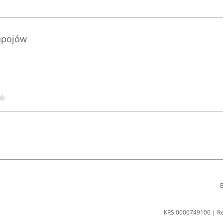
apojów
B
KRS 0000749100 | R