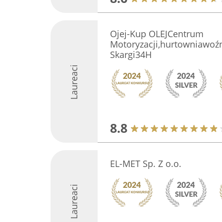
Ojej-Kup OLEJCentrum
Motoryzacji,hurtowniawoźn
Skargi34H
Laureaci
8.8
EL-MET Sp. Z o.o.
Laureaci