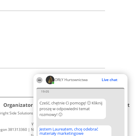
ORŁY Hurtownictwa
Live chat
19:05
Cześć, chętnie Ci pomogę! 🙂 Kliknij
Organizator plebiscytu
Plebiscyt
Kontakt
proszę w odpowiedni temat
right Side Solutions sp. z o. o. sp. k.
Laureaci
rozmowy! 🙂
Kontakt
ul. Ruska 22
Lista
Wrocław 50-079
wszystkich
Jestem Laureatem, chcę odebrać
egon 381313360 | NIP 8943132676
Laureatów
materiały marketingowe
+48 508 492 400
Zasady