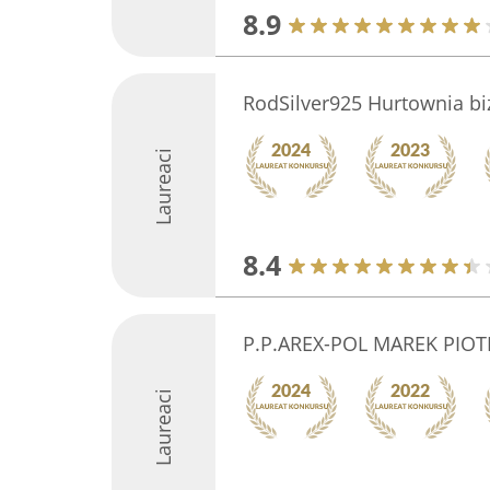
8.9
RodSilver925 Hurtownia biż
Laureaci
8.4
P.P.AREX-POL MAREK PIO
Laureaci