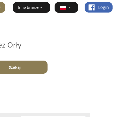
ę
Login
Inne branże
ez Orły
Szukaj