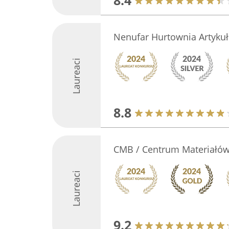
8.4
Nenufar Hurtownia Artyku
Laureaci
8.8
CMB / Centrum Materiałó
Laureaci
9.2