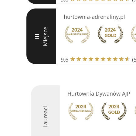
hurtownia-adrenaliny.pl
Miejsce
III
9.6
(
Hurtownia Dywanów AJP
Laureaci