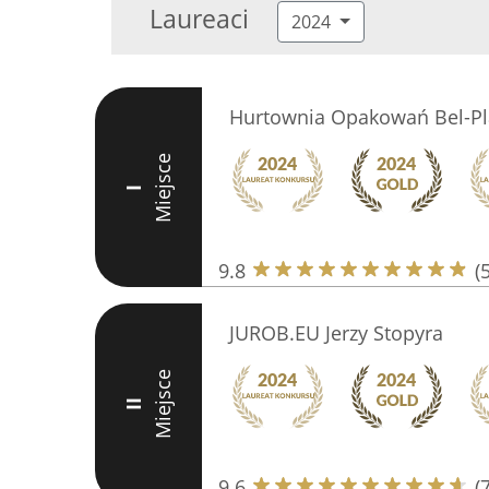
Laureaci
2024
Hurtownia Opakowań Bel-Pl
Miejsce
I
9.8
(
JUROB.EU Jerzy Stopyra
Miejsce
II
9.6
(