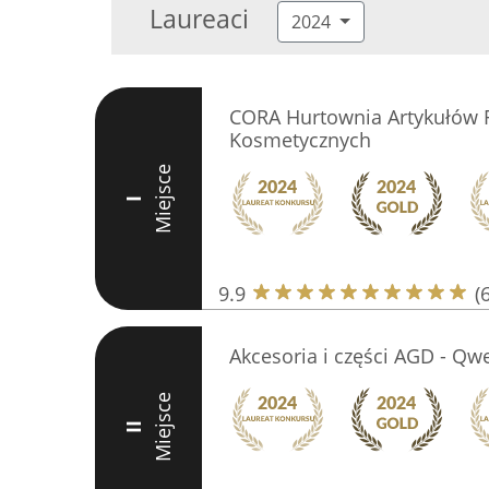
Laureaci
2024
CORA Hurtownia Artykułów F
Kosmetycznych
Miejsce
I
9.9
(
Akcesoria i części AGD - Qw
Miejsce
II