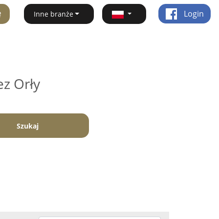
ę
Login
Inne branże
ez Orły
Szukaj