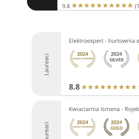
9.8
(
Elektroexpert - hurtownia 
Laureaci
8.8
Kwiaciarnia Ismena - Roje
Laureaci