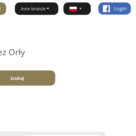
ę
Login
Inne branże
ez Orły
Szukaj