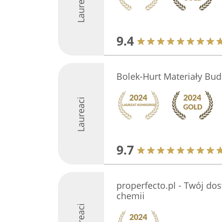
Laureaci
9.4
Bolek-Hurt Materiały Bu
Laureaci
9.7
properfecto.pl - Twój do
chemii
Laureaci