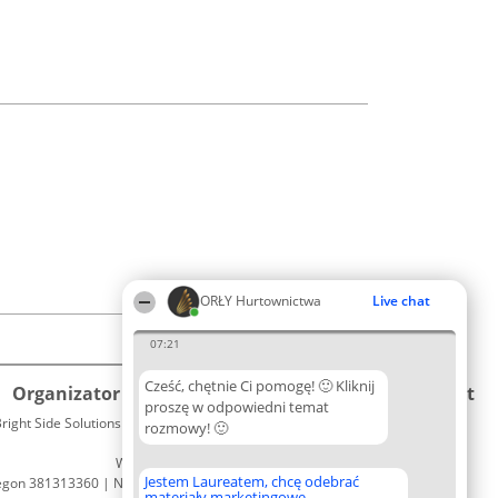
ORŁY Hurtownictwa
Live chat
07:21
Cześć, chętnie Ci pomogę! 🙂 Kliknij
Organizator plebiscytu
Plebiscyt
Kontakt
proszę w odpowiedni temat
right Side Solutions sp. z o. o. sp. k.
Laureaci
rozmowy! 🙂
Kontakt
ul. Ruska 22
Lista
Wrocław 50-079
wszystkich
Jestem Laureatem, chcę odebrać
egon 381313360 | NIP 8943132676
Laureatów
materiały marketingowe