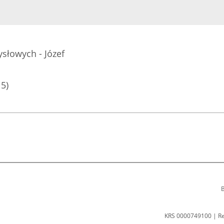
słowych - Józef
15)
B
KRS 0000749100 | R