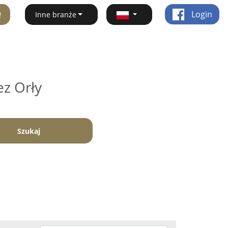
ę
Login
Inne branże
ez Orły
Szukaj