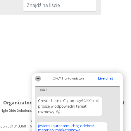
ORŁY Hurtownictwa
Live chat
18:34
Cześć, chętnie Ci pomogę! 🙂 Kliknij
Organizator plebiscytu
Plebiscyt
Kontakt
proszę w odpowiedni temat
right Side Solutions sp. z o. o. sp. k.
Laureaci
rozmowy! 🙂
Kontakt
ul. Ruska 22
Lista
Wrocław 50-079
wszystkich
Jestem Laureatem, chcę odebrać
egon 381313360 | NIP 8943132676
Laureatów
materiały marketingowe