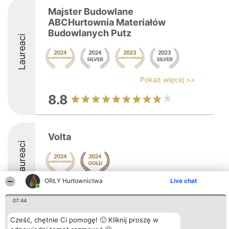
Majster Budowlane
ABCHurtownia Materiałów
Budowlanych Putz
Laureaci
Pokaż więcej >>
8.8
Volta
Laureaci
ORŁY Hurtownictwa
Live chat
9.4
07:44
Cześć, chętnie Ci pomogę! 🙂 Kliknij proszę w
Organizator plebiscytu
Plebiscyt
Kontakt