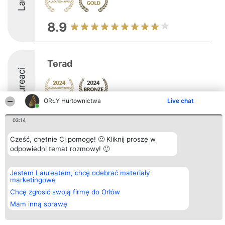
8.9
Terad
Laureaci
ORŁY Hurtownictwa
Live chat
8.6
03:14
Cześć, chętnie Ci pomogę! 🙂 Kliknij proszę w
Organizator plebiscytu
odpowiedni temat rozmowy! 🙂
Plebiscyt
Kontakt
Bright Side Solutions sp. z o.
Laureaci
Kontakt
o. sp. k.
Lista
ul. Ruska 22
wszystkich
Jestem Laureatem, chcę odebrać materiały
Wrocław 50-079
Laureatów
marketingowe
KRS 0000749100 | Regon
Zasady
Chcę zgłosić swoją firmę do Orłów
381313360 | NIP 8943132676
Regulamin
+48 508 492 400
Polityka
Mam inną sprawę
Prywatności