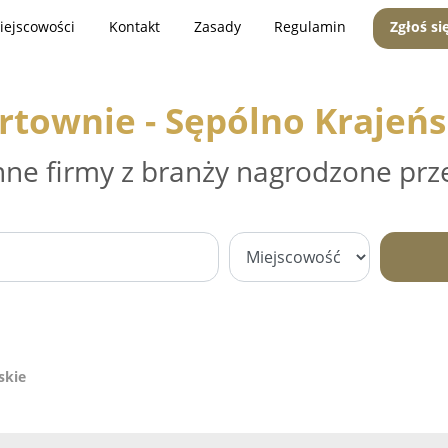
iejscowości
Kontakt
Zasady
Regulamin
Zgłoś si
rtownie - Sępólno Krajeńs
nne firmy z branży nagrodzone prz
skie