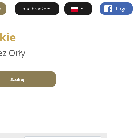
ę
Login
Inne branże
kie
ez Orły
Szukaj