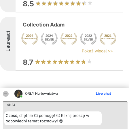
8.5
Collection Adam
Laureaci
Pokaż więcej >>
8.7
ORŁY Hurtownictwa
Live chat
Inne firmy z województwa
06:42
Cześć, chętnie Ci pomogę! 🙂 Kliknij proszę w
Organizator plebiscytu
Plebiscyt
Kontakt
odpowiedni temat rozmowy! 🙂
Bright Side Solutions sp. z o.
Laureaci
Kontakt
o. sp. k.
Lista