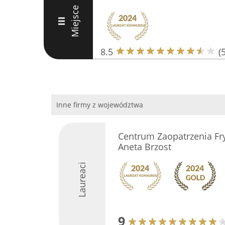
Miejsce
III
8.5
(5
Inne firmy z województwa
Centrum Zaopatrzenia Fry
Aneta Brzost
Laureaci
9