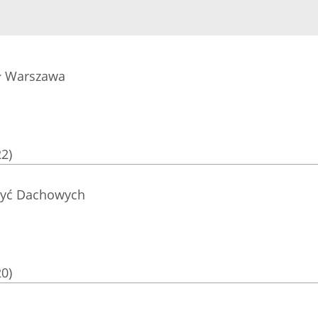
ał Warszawa
22)
ryć Dachowych
20)