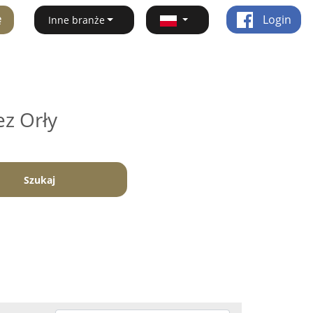
ę
Login
Inne branże
ez Orły
Szukaj