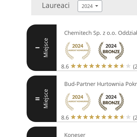
Laureaci
2024
Chemitech Sp. z o.o. Oddzi
Miejsce
I
8.6
(
Bud-Partner Hurtownia Pok
Miejsce
II
8.6
(
Koneser