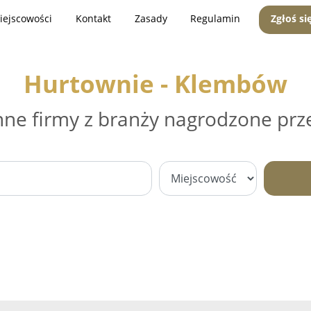
iejscowości
Kontakt
Zasady
Regulamin
Zgłoś si
Hurtownie - Klembów
nne firmy z branży nagrodzone prz