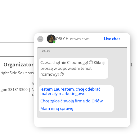
ORŁY Hurtownictwa
Live chat
04:46
Cześć, chętnie Ci pomogę! 🙂 Kliknij
Organizator plebiscytu
Plebiscyt
Kontakt
proszę w odpowiedni temat
right Side Solutions sp. z o. o. sp. k.
Laureaci
rozmowy! 🙂
Kontakt
ul. Ruska 22
Lista
Wrocław 50-079
wszystkich
Jestem Laureatem, chcę odebrać
egon 381313360 | NIP 8943132676
Laureatów
materiały marketingowe
+48 508 492 400
Zasady
Chcę zgłosić swoją firmę do Orłów
Regulamin
Polityka
Mam inną sprawę
Prywatności