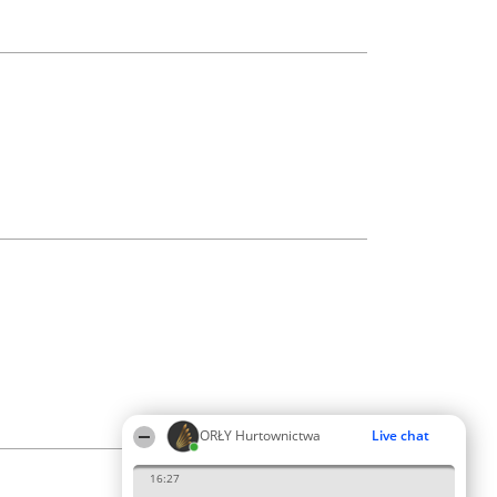
ORŁY Hurtownictwa
Live chat
16:27