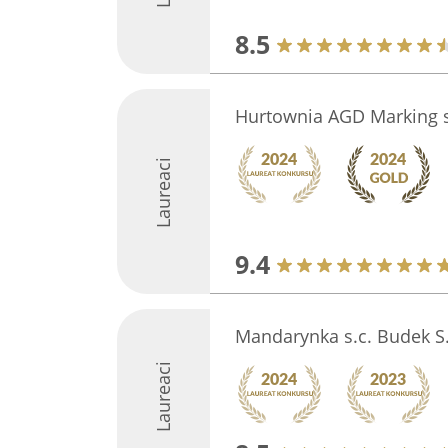
8.5
Hurtownia AGD Marking s
Laureaci
9.4
Mandarynka s.c. Budek S.
Laureaci