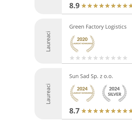
8.9
Green Factory Logistics
Laureaci
Sun Sad Sp. z o.o.
Laureaci
8.7