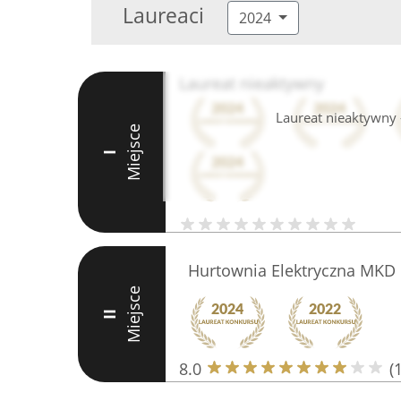
Laureaci
2024
Laureat nieaktywny
Laureat nieaktywny -
Miejsce
I
Hurtownia Elektryczna MKD 
Miejsce
II
8.0
(