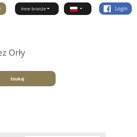
ę
Login
Inne branże
ez Orły
Szukaj