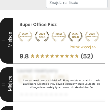
Super Office Pisz
Miejsce
I
Pokaż więcej >>
9.8
(52)
Laureat nieaktywny
Miejsce
Laureat nieaktywny - działalność firmy została w ostatnim czasie
zawieszona lub istnieje inny powód, zgłoszony przez Laureata, dla
II
którego dane zostały tymczasowo ukryte dla klientów.