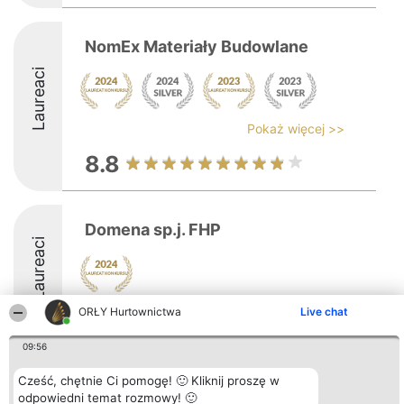
NomEx Materiały Budowlane
Laureaci
Pokaż więcej >>
8.8
Domena sp.j. FHP
Laureaci
ORŁY Hurtownictwa
Live chat
8.4
09:56
Cześć, chętnie Ci pomogę! 🙂 Kliknij proszę w
Organizator plebiscytu
Plebiscyt
Kontakt
Bright Side Solutions sp. z o.
Laureaci
Kontakt
odpowiedni temat rozmowy! 🙂