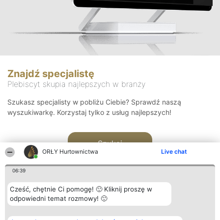
Znajdź specjalistę
Plebiscyt skupia najlepszych w branży
Szukasz specjalisty w pobliżu Ciebie? Sprawdź naszą
wyszukiwarkę. Korzystaj tylko z usług najlepszych!
Szukaj
ORŁY Hurtownictwa
Live chat
06:39
Cześć, chętnie Ci pomogę! 🙂 Kliknij proszę w
odpowiedni temat rozmowy! 🙂
Organizator plebiscytu
Plebiscyt
Kontakt