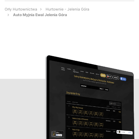
Orły Hurtownictwa
Hurtownie - Jelenia Góra
Auto Myjnia Ewal Jelenia Góra