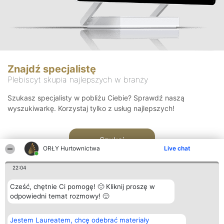
Znajdź specjalistę
Plebiscyt skupia najlepszych w branży
Szukasz specjalisty w pobliżu Ciebie? Sprawdź naszą
wyszukiwarkę. Korzystaj tylko z usług najlepszych!
Szukaj
ORŁY Hurtownictwa
Live chat
22:04
Cześć, chętnie Ci pomogę! 🙂 Kliknij proszę w
odpowiedni temat rozmowy! 🙂
Organizator plebiscytu
Plebiscyt
Kontakt
Jestem Laureatem, chcę odebrać materiały
Bright Side Solutions sp. z o.
Laureaci
Kontakt