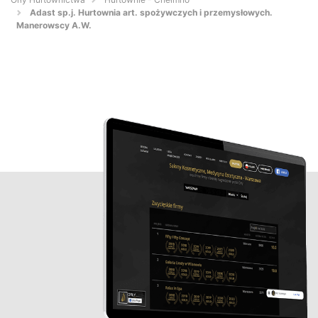
Adast sp.j. Hurtownia art. spożywczych i przemysłowych.
Manerowscy A.W.