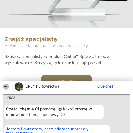
Znajdź specjalistę
Plebiscyt skupia najlepszych w branży
Szukasz specjalisty w pobliżu Ciebie? Sprawdź naszą
wyszukiwarkę. Korzystaj tylko z usług najlepszych!
Szukaj
ORŁY Hurtownictwa
Live chat
05:35
Cześć, chętnie Ci pomogę! 🙂 Kliknij proszę w
odpowiedni temat rozmowy! 🙂
Organizator plebiscytu
Plebiscyt
Kontakt
Jestem Laureatem, chcę odebrać materiały
Bright Side Solutions sp. z o.
Laureaci
Kontakt