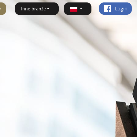
ę
Login
Inne branże