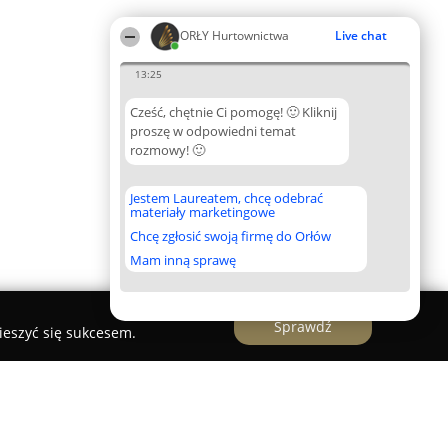
ORŁY Hurtownictwa
Live chat
13:25
Cześć, chętnie Ci pomogę! 🙂 Kliknij
proszę w odpowiedni temat
rozmowy! 🙂
Jestem Laureatem, chcę odebrać
materiały marketingowe
Chcę zgłosić swoją firmę do Orłów
Mam inną sprawę
Sprawdź
ieszyć się sukcesem.