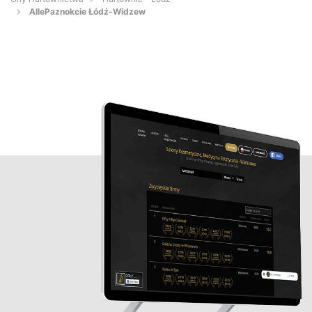
AllePaznokcie Łódź-Widzew