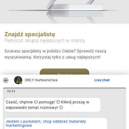
Znajdź specjalistę
Plebiscyt skupia najlepszych w branży
Szukasz specjalisty w pobliżu Ciebie? Sprawdź naszą
wyszukiwarkę. Korzystaj tylko z usług najlepszych!
Szukaj
ORŁY Hurtownictwa
Live chat
02:23
Cześć, chętnie Ci pomogę! 🙂 Kliknij proszę w
odpowiedni temat rozmowy! 🙂
Organizator plebiscytu
Plebiscyt
Kontakt
Jestem Laureatem, chcę odebrać materiały
Bright Side Solutions sp. z o.
Laureaci
Kontakt
marketingowe
o. sp. k.
Lista