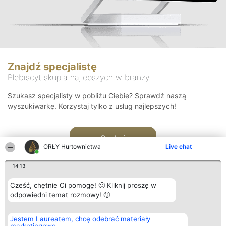
Znajdź specjalistę
Plebiscyt skupia najlepszych w branży
Szukasz specjalisty w pobliżu Ciebie? Sprawdź naszą
wyszukiwarkę. Korzystaj tylko z usług najlepszych!
Szukaj
ORŁY Hurtownictwa
Live chat
14:13
Cześć, chętnie Ci pomogę! 🙂 Kliknij proszę w
odpowiedni temat rozmowy! 🙂
Organizator plebiscytu
Plebiscyt
Kontakt
Jestem Laureatem, chcę odebrać materiały
Bright Side Solutions sp. z o.
Laureaci
Kontakt