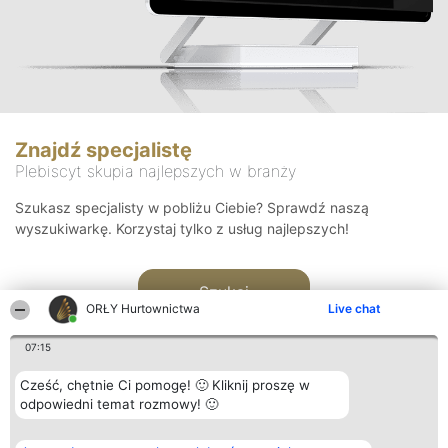
Znajdź specjalistę
Plebiscyt skupia najlepszych w branży
Szukasz specjalisty w pobliżu Ciebie? Sprawdź naszą
wyszukiwarkę. Korzystaj tylko z usług najlepszych!
Szukaj
ORŁY Hurtownictwa
Live chat
07:15
Cześć, chętnie Ci pomogę! 🙂 Kliknij proszę w
odpowiedni temat rozmowy! 🙂
Organizator plebiscytu
Plebiscyt
Kontakt