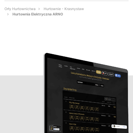
Orły Hurtownictwa
Hurtownie - Krasnystaw
Hurtownia Elektryczna ARNO