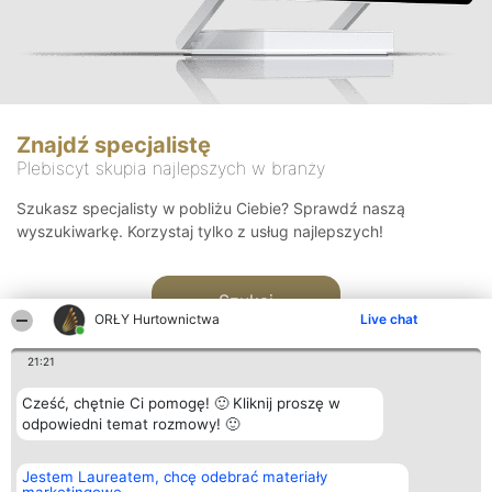
Znajdź specjalistę
Plebiscyt skupia najlepszych w branży
Szukasz specjalisty w pobliżu Ciebie? Sprawdź naszą
wyszukiwarkę. Korzystaj tylko z usług najlepszych!
Szukaj
ORŁY Hurtownictwa
Live chat
21:21
Cześć, chętnie Ci pomogę! 🙂 Kliknij proszę w
odpowiedni temat rozmowy! 🙂
Organizator plebiscytu
Plebiscyt
Kontakt
Jestem Laureatem, chcę odebrać materiały
Bright Side Solutions sp. z o.
Laureaci
Kontakt