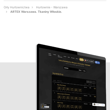
Orły Hurtownictwa
Hurtownie - Warszawa
ARTEX Warszawa. Tkaniny Włoskie.