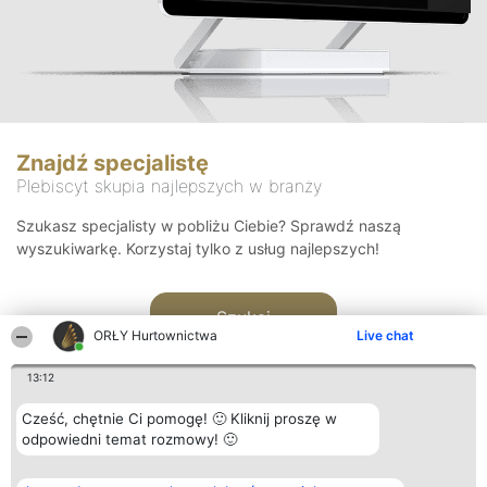
Znajdź specjalistę
Plebiscyt skupia najlepszych w branży
Szukasz specjalisty w pobliżu Ciebie? Sprawdź naszą
wyszukiwarkę. Korzystaj tylko z usług najlepszych!
Szukaj
ORŁY Hurtownictwa
Live chat
13:12
Cześć, chętnie Ci pomogę! 🙂 Kliknij proszę w
odpowiedni temat rozmowy! 🙂
Organizator plebiscytu
Plebiscyt
Kontakt