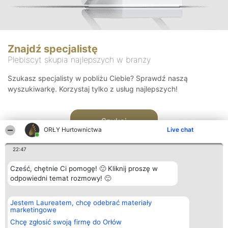
Znajdź specjalistę
Plebiscyt skupia najlepszych w branży
Szukasz specjalisty w pobliżu Ciebie? Sprawdź naszą
wyszukiwarkę. Korzystaj tylko z usług najlepszych!
Szukaj
ORŁY Hurtownictwa
Live chat
22:47
Cześć, chętnie Ci pomogę! 🙂 Kliknij proszę w
odpowiedni temat rozmowy! 🙂
Organizator plebiscytu
Plebiscyt
Kontakt
Jestem Laureatem, chcę odebrać materiały
Bright Side Solutions sp. z o.
Laureaci
Kontakt
marketingowe
o. sp. k.
Lista
ul. Ruska 22
wszystkich
Chcę zgłosić swoją firmę do Orłów
Wrocław 50-079
Laureatów