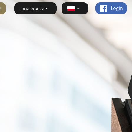
ę
Login
Inne branże