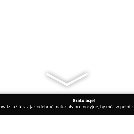
Gratulacje!
awdź już teraz jak odebrać materiały promocyjne, by móc w pełni c
ykuły Tapicerskie Sprzedaż Detaliczna i Hurtowa Wanda Urbaniec