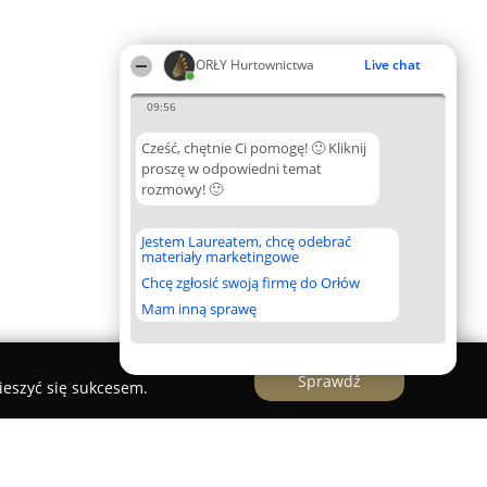
ORŁY Hurtownictwa
Live chat
09:56
Cześć, chętnie Ci pomogę! 🙂 Kliknij
proszę w odpowiedni temat
rozmowy! 🙂
Jestem Laureatem, chcę odebrać
materiały marketingowe
Chcę zgłosić swoją firmę do Orłów
Mam inną sprawę
Sprawdź
ieszyć się sukcesem.
.Materiały Tapicerskie.