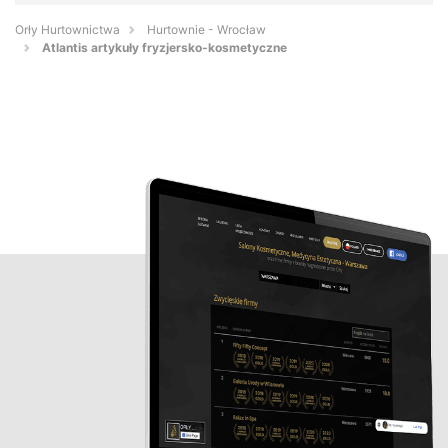
Orły Hurtownictwa
Hurtownie - Wrocław
Atlantis artykuły fryzjersko-kosmetyczne