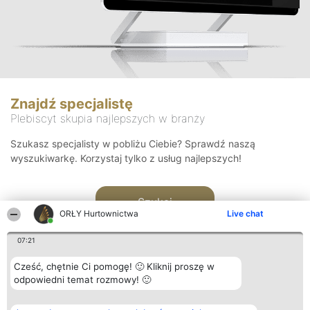
Znajdź specjalistę
Plebiscyt skupia najlepszych w branży
Szukasz specjalisty w pobliżu Ciebie? Sprawdź naszą
wyszukiwarkę. Korzystaj tylko z usług najlepszych!
Szukaj
ORŁY Hurtownictwa
Live chat
07:21
Cześć, chętnie Ci pomogę! 🙂 Kliknij proszę w
odpowiedni temat rozmowy! 🙂
Organizator plebiscytu
Plebiscyt
Kontakt