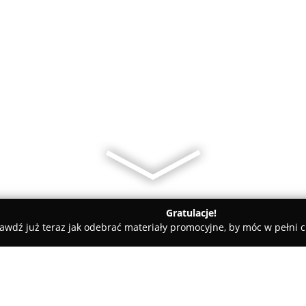
Gratulacje!
awdź już teraz jak odebrać materiały promocyjne, by móc w pełni c
aszczyk A. PW. Hurtownia mięsa wędlin i drobiu