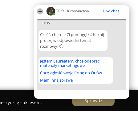
ORŁY Hurtownictwa
Live chat
01:35
Cześć, chętnie Ci pomogę! 🙂 Kliknij
proszę w odpowiedni temat
rozmowy! 🙂
Jestem Laureatem, chcę odebrać
materiały marketingowe
Chcę zgłosić swoją firmę do Orłów
Mam inną sprawę
Sprawdź
ieszyć się sukcesem.