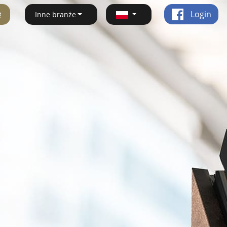
ę
Login
Inne branże