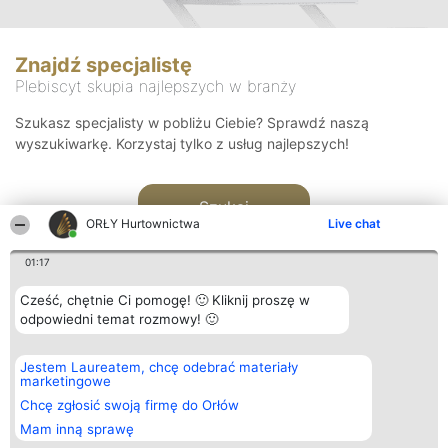
Znajdź specjalistę
Plebiscyt skupia najlepszych w branży
Szukasz specjalisty w pobliżu Ciebie? Sprawdź naszą
wyszukiwarkę. Korzystaj tylko z usług najlepszych!
Szukaj
ORŁY Hurtownictwa
Live chat
01:17
Cześć, chętnie Ci pomogę! 🙂 Kliknij proszę w
odpowiedni temat rozmowy! 🙂
Organizator plebiscytu
Plebiscyt
Kontakt
Jestem Laureatem, chcę odebrać materiały
Bright Side Solutions sp. z o.
Laureaci
Kontakt
marketingowe
o. sp. k.
Lista
ul. Ruska 22
wszystkich
Chcę zgłosić swoją firmę do Orłów
Wrocław 50-079
Laureatów
Mam inną sprawę
KRS 0000749100 | Regon
Zasady
381313360 | NIP 8943132676
Regulamin