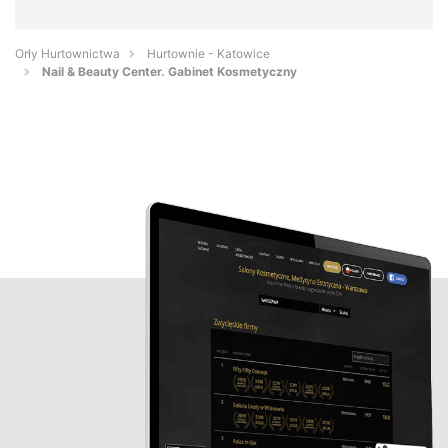
Orły Hurtownictwa
Hurtownie - Katowice
Nail & Beauty Center. Gabinet Kosmetyczny