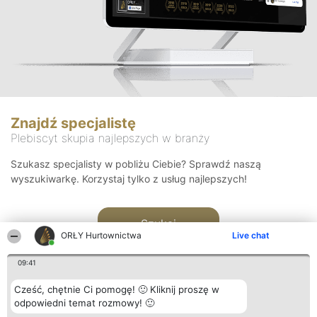
Znajdź specjalistę
Plebiscyt skupia najlepszych w branży
Szukasz specjalisty w pobliżu Ciebie? Sprawdź naszą
wyszukiwarkę. Korzystaj tylko z usług najlepszych!
Szukaj
ORŁY Hurtownictwa
Live chat
09:41
Cześć, chętnie Ci pomogę! 🙂 Kliknij proszę w
odpowiedni temat rozmowy! 🙂