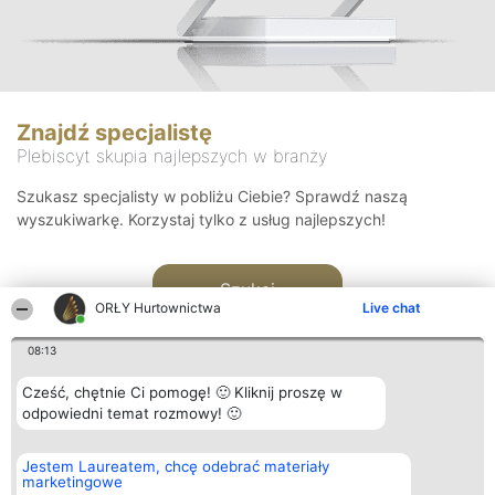
Znajdź specjalistę
Plebiscyt skupia najlepszych w branży
Szukasz specjalisty w pobliżu Ciebie? Sprawdź naszą
wyszukiwarkę. Korzystaj tylko z usług najlepszych!
Szukaj
ORŁY Hurtownictwa
Live chat
08:13
Cześć, chętnie Ci pomogę! 🙂 Kliknij proszę w
odpowiedni temat rozmowy! 🙂
Organizator plebiscytu
Plebiscyt
Kontakt
Jestem Laureatem, chcę odebrać materiały
Bright Side Solutions sp. z o.
Laureaci
Kontakt
marketingowe
o. sp. k.
Lista