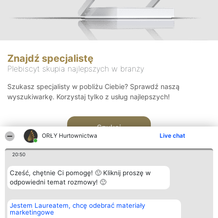
Znajdź specjalistę
Plebiscyt skupia najlepszych w branży
Szukasz specjalisty w pobliżu Ciebie? Sprawdź naszą
wyszukiwarkę. Korzystaj tylko z usług najlepszych!
Szukaj
ORŁY Hurtownictwa
Live chat
20:50
Cześć, chętnie Ci pomogę! 🙂 Kliknij proszę w
odpowiedni temat rozmowy! 🙂
Organizator plebiscytu
Plebiscyt
Kontakt
Jestem Laureatem, chcę odebrać materiały
Bright Side Solutions sp. z o.
Laureaci
Kontakt
marketingowe
o. sp. k.
Lista