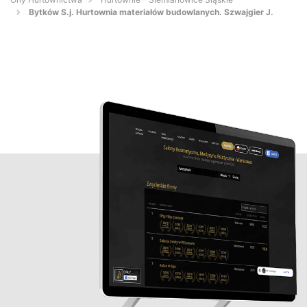
Bytków S.j. Hurtownia materiałów budowlanych. Szwajgier J.