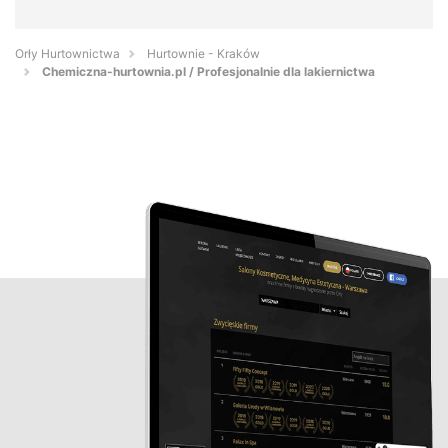
Orły Hurtownictwa
Hurtownie - Kraków
Chemiczna-hurtownia.pl / Profesjonalnie dla lakiernictwa