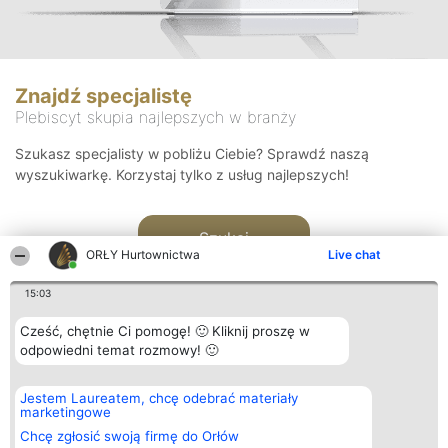
Znajdź specjalistę
Plebiscyt skupia najlepszych w branży
Szukasz specjalisty w pobliżu Ciebie? Sprawdź naszą
wyszukiwarkę. Korzystaj tylko z usług najlepszych!
Szukaj
ORŁY Hurtownictwa
Live chat
15:03
Cześć, chętnie Ci pomogę! 🙂 Kliknij proszę w
odpowiedni temat rozmowy! 🙂
Organizator plebiscytu
Plebiscyt
Kontakt
Jestem Laureatem, chcę odebrać materiały
Bright Side Solutions sp. z o.
Laureaci
Kontakt
marketingowe
o. sp. k.
Lista
ul. Ruska 22
wszystkich
Chcę zgłosić swoją firmę do Orłów
Wrocław 50-079
Laureatów