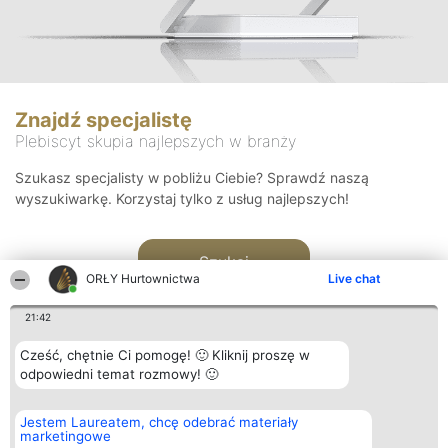
Znajdź specjalistę
Plebiscyt skupia najlepszych w branży
Szukasz specjalisty w pobliżu Ciebie? Sprawdź naszą
wyszukiwarkę. Korzystaj tylko z usług najlepszych!
Szukaj
ORŁY Hurtownictwa
Live chat
21:42
Cześć, chętnie Ci pomogę! 🙂 Kliknij proszę w
odpowiedni temat rozmowy! 🙂
Organizator plebiscytu
Plebiscyt
Kontakt
Jestem Laureatem, chcę odebrać materiały
Bright Side Solutions sp. z o.
Laureaci
Kontakt
marketingowe
o. sp. k.
Lista