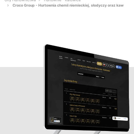
Croco Group - Hurtownia chemii niemieckiej, słodyczy oraz kaw