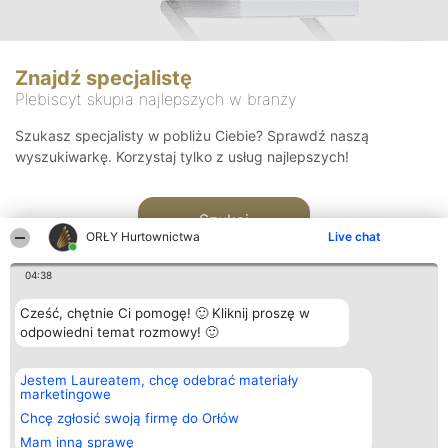
Znajdź specjalistę
Plebiscyt skupia najlepszych w branży
Szukasz specjalisty w pobliżu Ciebie? Sprawdź naszą
wyszukiwarkę. Korzystaj tylko z usług najlepszych!
Szukaj
ORŁY Hurtownictwa
Live chat
04:38
Cześć, chętnie Ci pomogę! 🙂 Kliknij proszę w
odpowiedni temat rozmowy! 🙂
Organizator plebiscytu
Plebiscyt
Kontakt
Jestem Laureatem, chcę odebrać materiały
Bright Side Solutions sp. z o.
Laureaci
Kontakt
marketingowe
o. sp. k.
Lista
ul. Ruska 22
wszystkich
Chcę zgłosić swoją firmę do Orłów
Wrocław 50-079
Laureatów
Mam inną sprawę
KRS 0000749100 | Regon
Zasady