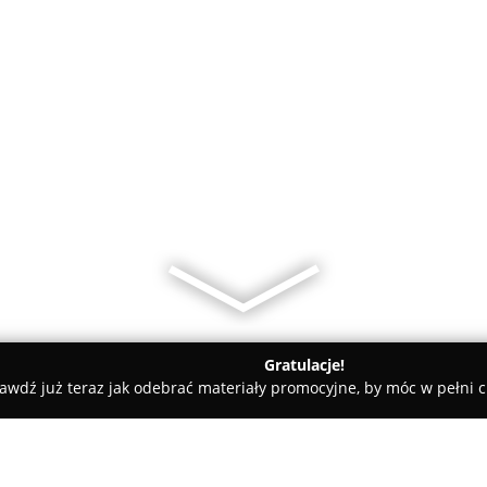
Gratulacje!
awdź już teraz jak odebrać materiały promocyjne, by móc w pełni c
RA Hurtownia Elektryczna - Kable - Przewody - Fotowoltaika