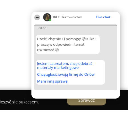
ORŁY Hurtownictwa
Live chat
00:00
Cześć, chętnie Ci pomogę! 🙂 Kliknij
proszę w odpowiedni temat
rozmowy! 🙂
Jestem Laureatem, chcę odebrać
materiały marketingowe
Chcę zgłosić swoją firmę do Orłów
Mam inną sprawę
Sprawdź
ieszyć się sukcesem.