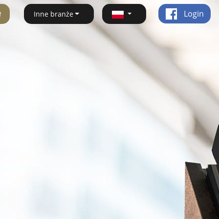
ę
Login
Inne branże