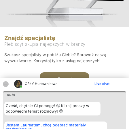
Znajdź specjalistę
Plebiscyt skupia najlepszych w branży
Szukasz specjalisty w pobliżu Ciebie? Sprawdź naszą
wyszukiwarkę. Korzystaj tylko z usług najlepszych!
Szukaj
ORŁY Hurtownictwa
Live chat
04:59
Cześć, chętnie Ci pomogę! 🙂 Kliknij proszę w
odpowiedni temat rozmowy! 🙂
Organizator plebiscytu
Plebiscyt
Kontakt
Jestem Laureatem, chcę odebrać materiały
Bright Side Solutions sp. z o.
Laureaci
Kontakt