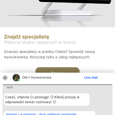
Znajdź specjalistę
Plebiscyt skupia najlepszych w branży
Szukasz specjalisty w pobliżu Ciebie? Sprawdź naszą
wyszukiwarkę. Korzystaj tylko z usług najlepszych!
Szukaj
ORŁY Hurtownictwa
Live chat
15:01
Cześć, chętnie Ci pomogę! 🙂 Kliknij proszę w
odpowiedni temat rozmowy! 🙂
Organizator plebiscytu
Plebiscyt
Kontakt
Jestem Laureatem, chcę odebrać materiały
Bright Side Solutions sp. z o.
Laureaci
Kontakt