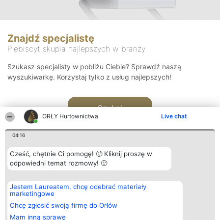
Znajdź specjalistę
Plebiscyt skupia najlepszych w branży
Szukasz specjalisty w pobliżu Ciebie? Sprawdź naszą
wyszukiwarkę. Korzystaj tylko z usług najlepszych!
Szukaj
ORŁY Hurtownictwa
Live chat
04:16
Cześć, chętnie Ci pomogę! 🙂 Kliknij proszę w
odpowiedni temat rozmowy! 🙂
Organizator plebiscytu
Plebiscyt
Kontakt
Jestem Laureatem, chcę odebrać materiały
Bright Side Solutions sp. z o.
Laureaci
Kontakt
marketingowe
o. sp. k.
Lista
ul. Ruska 22
wszystkich
Chcę zgłosić swoją firmę do Orłów
Wrocław 50-079
Laureatów
Mam inną sprawę
KRS 0000749100 | Regon
Zasady