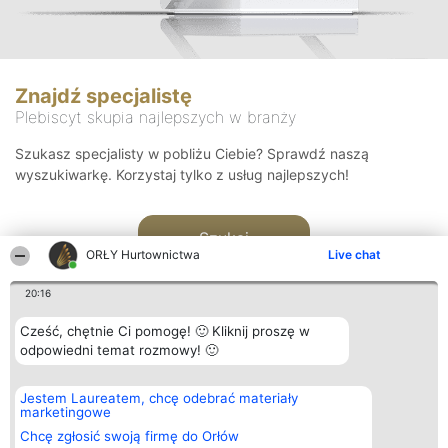
Znajdź specjalistę
Plebiscyt skupia najlepszych w branży
Szukasz specjalisty w pobliżu Ciebie? Sprawdź naszą
wyszukiwarkę. Korzystaj tylko z usług najlepszych!
Szukaj
ORŁY Hurtownictwa
Live chat
20:16
Cześć, chętnie Ci pomogę! 🙂 Kliknij proszę w
odpowiedni temat rozmowy! 🙂
Organizator plebiscytu
Plebiscyt
Kontakt
Jestem Laureatem, chcę odebrać materiały
Bright Side Solutions sp. z o.
Laureaci
Kontakt
marketingowe
o. sp. k.
Lista
ul. Ruska 22
wszystkich
Chcę zgłosić swoją firmę do Orłów
Wrocław 50-079
Laureatów