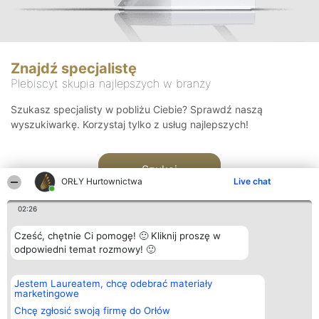
Znajdź specjalistę
Plebiscyt skupia najlepszych w branży
Szukasz specjalisty w pobliżu Ciebie? Sprawdź naszą
wyszukiwarkę. Korzystaj tylko z usług najlepszych!
Szukaj
ORŁY Hurtownictwa
Live chat
02:26
Cześć, chętnie Ci pomogę! 🙂 Kliknij proszę w
odpowiedni temat rozmowy! 🙂
Organizator plebiscytu
Plebiscyt
Kontakt
Jestem Laureatem, chcę odebrać materiały
Bright Side Solutions sp. z o.
Laureaci
Kontakt
marketingowe
o. sp. k.
Lista
ul. Ruska 22
wszystkich
Chcę zgłosić swoją firmę do Orłów
Wrocław 50-079
Laureatów