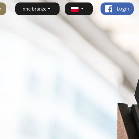
ę
Login
Inne branże