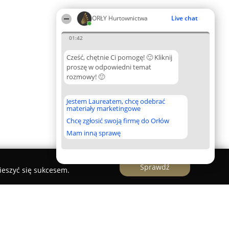
ORŁY Hurtownictwa
Live chat
01:42
Cześć, chętnie Ci pomogę! 🙂 Kliknij
proszę w odpowiedni temat
rozmowy! 🙂
Jestem Laureatem, chcę odebrać
materiały marketingowe
Chcę zgłosić swoją firmę do Orłów
Mam inną sprawę
Sprawdź
ieszyć się sukcesem.