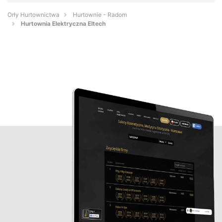
Orły Hurtownictwa
Hurtownie - Radom
Hurtownia Elektryczna Eltech