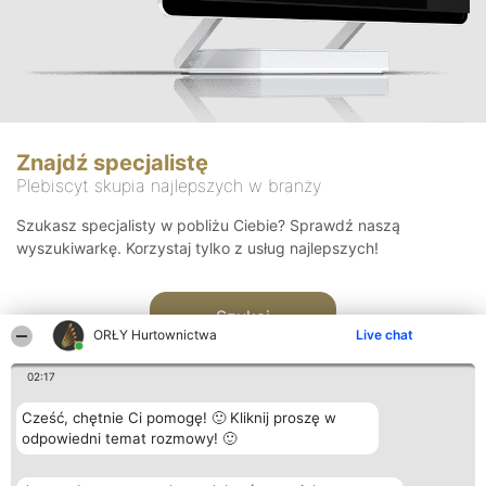
Znajdź specjalistę
Plebiscyt skupia najlepszych w branży
Szukasz specjalisty w pobliżu Ciebie? Sprawdź naszą
wyszukiwarkę. Korzystaj tylko z usług najlepszych!
Szukaj
ORŁY Hurtownictwa
Live chat
02:17
Cześć, chętnie Ci pomogę! 🙂 Kliknij proszę w
odpowiedni temat rozmowy! 🙂
Organizator plebiscytu
Plebiscyt
Kontakt