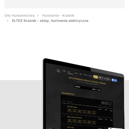
Orły Hurtownictwa
Hurtownie - Kraśnik
ELTEX Kraśnik - sklep, hurtownia elektryczna