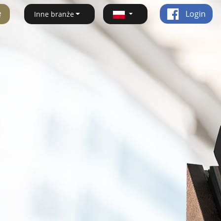
ę
Login
Inne branże