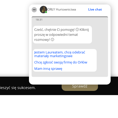
ORŁY Hurtownictwa
Live chat
18:31
Cześć, chętnie Ci pomogę! 🙂 Kliknij
proszę w odpowiedni temat
rozmowy! 🙂
Jestem Laureatem, chcę odebrać
materiały marketingowe
Chcę zgłosić swoją firmę do Orłów
Mam inną sprawę
Sprawdź
ieszyć się sukcesem.