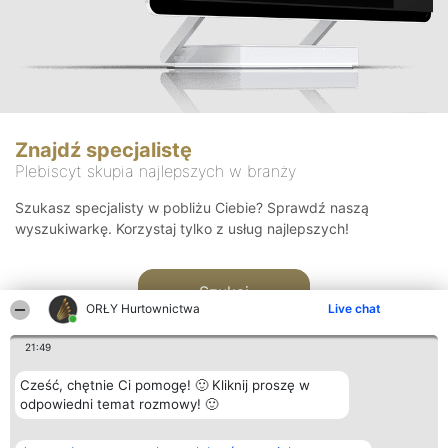
Znajdź specjalistę
Plebiscyt skupia najlepszych w branży
Szukasz specjalisty w pobliżu Ciebie? Sprawdź naszą
wyszukiwarkę. Korzystaj tylko z usług najlepszych!
Szukaj
ORŁY Hurtownictwa
Live chat
21:49
Cześć, chętnie Ci pomogę! 🙂 Kliknij proszę w
odpowiedni temat rozmowy! 🙂
Organizator plebiscytu
Plebiscyt
Kontakt