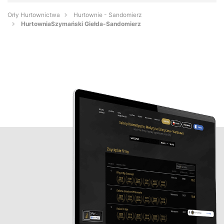
Orły Hurtownictwa
Hurtownie - Sandomierz
HurtowniaSzymański Giełda-Sandomierz