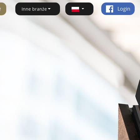
ę
Login
Inne branże