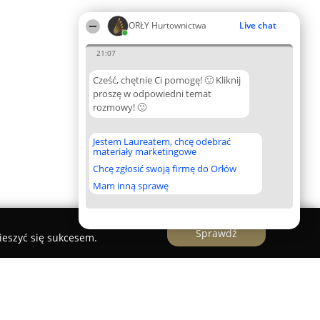
ORŁY Hurtownictwa
Live chat
21:07
Cześć, chętnie Ci pomogę! 🙂 Kliknij
proszę w odpowiedni temat
rozmowy! 🙂
Jestem Laureatem, chcę odebrać
materiały marketingowe
Chcę zgłosić swoją firmę do Orłów
Mam inną sprawę
Sprawdź
ieszyć się sukcesem.