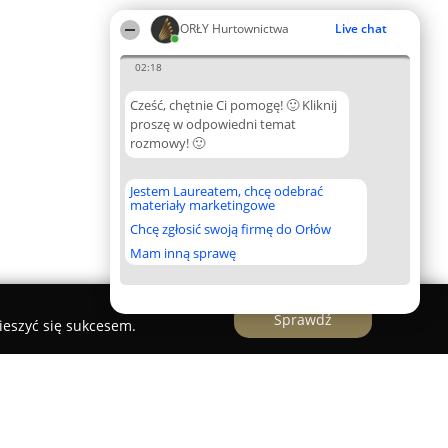
ORŁY Hurtownictwa
Live chat
02:18
Cześć, chętnie Ci pomogę! 🙂 Kliknij
proszę w odpowiedni temat
rozmowy! 🙂
Jestem Laureatem, chcę odebrać
materiały marketingowe
Chcę zgłosić swoją firmę do Orłów
Mam inną sprawę
Sprawdź
ieszyć się sukcesem.
sprzątania - opakowania jednorazowe Gdańsk