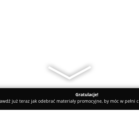
Gratulacje!
awdź już teraz jak odebrać materiały promocyjne, by móc w pełni c
N Artykuły higieniczne Środki czystości Gdańsk - maszyny do 