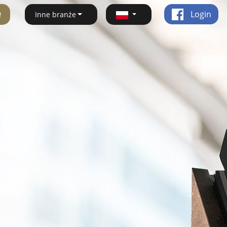
ę
Login
Inne branże