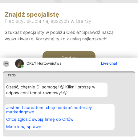
Znajdź specjalistę
Plebiscyt skupia najlepszych w branży
Szukasz specjalisty w pobliżu Ciebie? Sprawdź naszą
wyszukiwarkę. Korzystaj tylko z usług najlepszych!
Szukaj
ORŁY Hurtownictwa
Live chat
19:35
Cześć, chętnie Ci pomogę! 🙂 Kliknij proszę w
odpowiedni temat rozmowy! 🙂
Organizator plebiscytu
Plebiscyt
Kontakt
Jestem Laureatem, chcę odebrać materiały
Bright Side Solutions sp. z o.
Laureaci
Kontakt
marketingowe
o. sp. k.
Lista
ul. Ruska 22
wszystkich
Chcę zgłosić swoją firmę do Orłów
Wrocław 50-079
Laureatów
Mam inną sprawę
KRS 0000749100 | Regon
Zasady
381313360 | NIP 8943132676
Regulamin
+48 508 492 400
Polityka