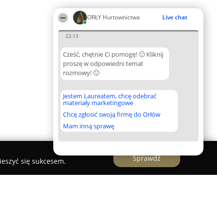
ORŁY Hurtownictwa
Live chat
22:13
Cześć, chętnie Ci pomogę! 🙂 Kliknij
proszę w odpowiedni temat
rozmowy! 🙂
Jestem Laureatem, chcę odebrać
materiały marketingowe
Chcę zgłosić swoją firmę do Orłów
Mam inną sprawę
Sprawdź
ieszyć się sukcesem.