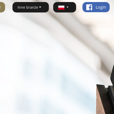
ę
Login
Inne branże