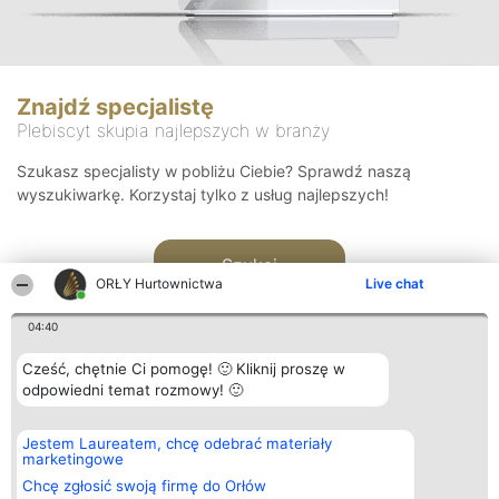
Znajdź specjalistę
Plebiscyt skupia najlepszych w branży
Szukasz specjalisty w pobliżu Ciebie? Sprawdź naszą
wyszukiwarkę. Korzystaj tylko z usług najlepszych!
Szukaj
ORŁY Hurtownictwa
Live chat
04:40
Cześć, chętnie Ci pomogę! 🙂 Kliknij proszę w
odpowiedni temat rozmowy! 🙂
Organizator plebiscytu
Plebiscyt
Kontakt
Jestem Laureatem, chcę odebrać materiały
Bright Side Solutions sp. z o.
Laureaci
Kontakt
marketingowe
o. sp. k.
Lista
ul. Ruska 22
wszystkich
Chcę zgłosić swoją firmę do Orłów
Wrocław 50-079
Laureatów